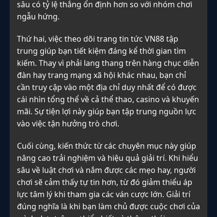
sâu có tỷ lệ thắng ổn định hơn so với nhóm chơi
ngẫu hứng.
Thứ hai, việc theo dõi trang tin tức VN88 tập
trung giúp bạn tiết kiệm đáng kể thời gian tìm
kiếm. Thay vì phải lang thang trên hàng chục diễn
đàn hay trang mạng xã hội khác nhau, bạn chỉ
cần truy cập vào một địa chỉ duy nhất để có được
cái nhìn tổng thể về cả thể thao, casino và khuyến
mãi. Sự tiện lợi này giúp bạn tập trung nguồn lực
vào việc tận hưởng trò chơi.
Cuối cùng, kiến thức từ các chuyên mục này giúp
nâng cao trải nghiệm và hiệu quả giải trí. Khi hiểu
sâu về luật chơi và nắm được các mẹo hay, người
chơi sẽ cảm thấy tự tin hơn, từ đó giảm thiểu áp
lực tâm lý khi tham gia các ván cược lớn. Giải trí
đúng nghĩa là khi bạn làm chủ được cuộc chơi của