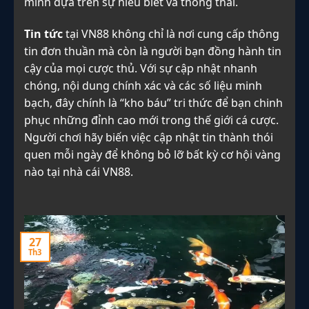
mình dựa trên sự hiểu biết và thông thái.
Tin tức
tại VN88 không chỉ là nơi cung cấp thông
tin đơn thuần mà còn là người bạn đồng hành tin
cậy của mọi cược thủ. Với sự cập nhật nhanh
chóng, nội dung chính xác và các số liệu minh
bạch, đây chính là “kho báu” tri thức để bạn chinh
phục những đỉnh cao mới trong thế giới cá cược.
Người chơi hãy biến việc cập nhật tin thành thói
quen mỗi ngày để không bỏ lỡ bất kỳ cơ hội vàng
nào tại nhà cái VN88.
27
Th3