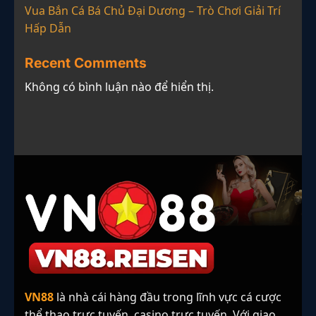
Vua Bắn Cá Bá Chủ Đại Dương – Trò Chơi Giải Trí
Hấp Dẫn
Recent Comments
Không có bình luận nào để hiển thị.
VN88
là nhà cái hàng đầu trong lĩnh vực cá cược
thể thao trực tuyến, casino trực tuyến. Với giao