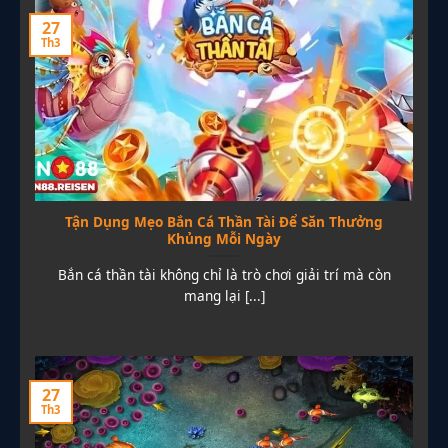
27
Th3
Tận Dụng Mẹo Bắn Cá Thần Tài Để Săn Thưởng
Khủng Mỗi Ngày
Bắn cá thần tài không chỉ là trò chơi giải trí mà còn
mang lại [...]
27
Th3