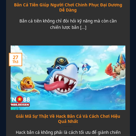
Bắn Cá Tiên Giúp Người Chơi Chinh Phục Đại Dương
Dễ Dàng
Bắn cá tiên không chỉ đòi hỏi kỹ năng mà còn cần
chiến lược bắn [...]
27
Th3
Giải Mã Sự Thật Về Hack Bắn Cá Và Cách Chơi Hiệu
Quả Nhất
Hack bắn cá không phải là cách tối ưu để giành chiến