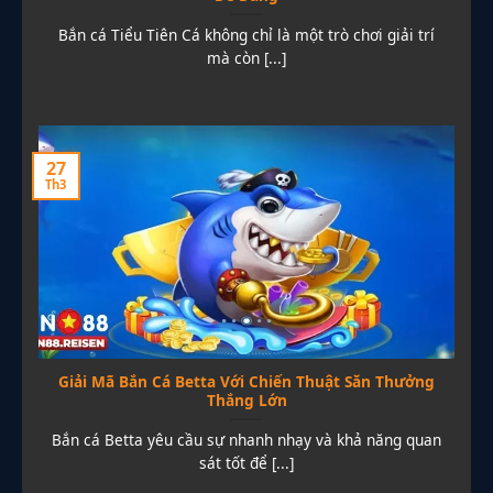
Bắn cá Tiểu Tiên Cá không chỉ là một trò chơi giải trí
mà còn [...]
27
Th3
Giải Mã Bắn Cá Betta Với Chiến Thuật Săn Thưởng
Thắng Lớn
Bắn cá Betta yêu cầu sự nhanh nhạy và khả năng quan
sát tốt để [...]