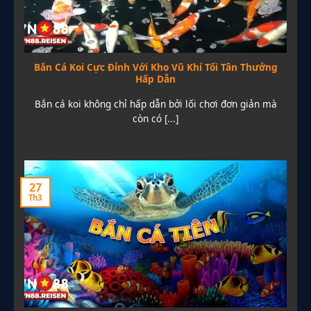
Bắn Cá Koi Cực Đỉnh Với Kho Vũ Khí Tối Tân Thưởng
Hấp Dẫn
Bắn cá koi không chỉ hấp dẫn bởi lối chơi đơn giản mà
còn có [...]
27
Th3