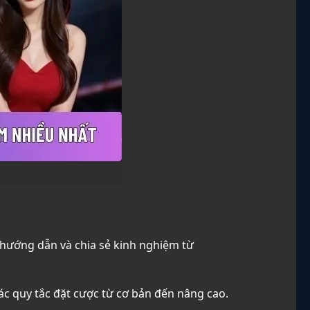
 hướng dẫn và chia sẻ kinh nghiệm từ
 các quy tắc đặt cược từ cơ bản đến nâng cao.