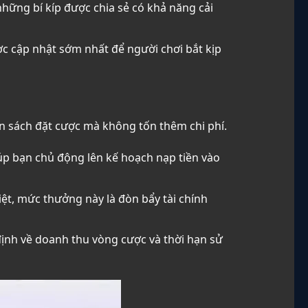
những bí kíp được chia sẻ có khả năng cải
c cập nhật sớm nhất để người chơi bắt kịp
gân sách đặt cược mà không tốn thêm chi phí.
giúp bạn chủ động lên kế hoạch nạp tiền vào
biệt, mức thưởng này là đòn bẩy tài chính
định về doanh thu vòng cược và thời hạn sử