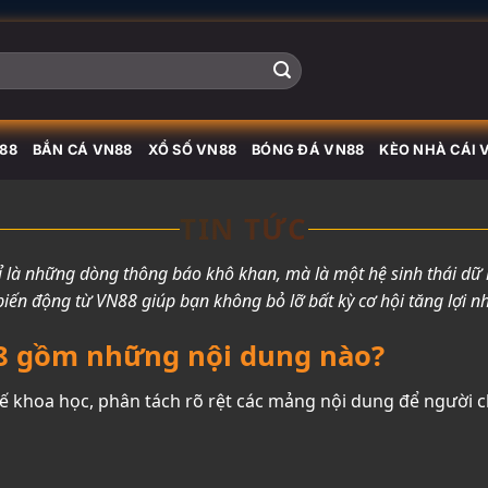
88
BẮN CÁ VN88
XỔ SỐ VN88
BÓNG ĐÁ VN88
KÈO NHÀ CÁI 
TIN TỨC
là những dòng thông báo khô khan, mà là một hệ sinh thái dữ li
 biến động từ VN88 giúp bạn không bỏ lỡ bất kỳ cơ hội tăng lợi 
88 gồm những nội dung nào?
 khoa học, phân tách rõ rệt các mảng nội dung để người ch