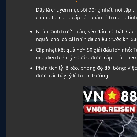
Đây là chuyên mục sôi động nhất, nơi tập tr
chúng tôi cung cấp các phân tích mang tính
Nhận định trước trận, kèo đấu nổi bật: Các
người chơi có cái nhìn đa chiều trước khi xu
Cập nhật kết quả hơn 50 giải đấu lớn nhỏ: 
mọi diễn biến tỷ số đều được cập nhật theo 
Phân tích tỷ lệ kèo, phong độ đội bóng: Vi
được các bẫy tỷ lệ từ thị trường.