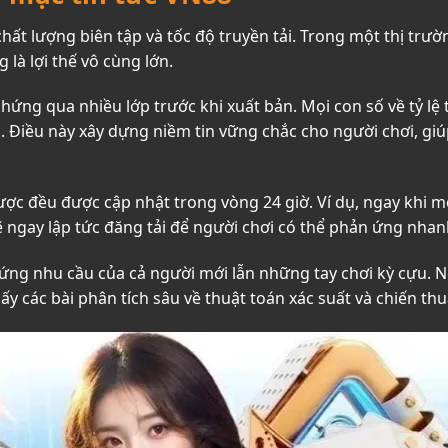
hất lượng biên tập và tốc độ truyền tải. Trong một thị trườn
là lợi thế vô cùng lớn.
hứng qua nhiều lớp trước khi xuất bản. Mọi con số về tỷ lệ 
u. Điều này xây dựng niềm tin vững chắc cho người chơi, g
ược đều được cập nhật trong vòng 24 giờ. Ví dụ, ngay khi m
ngay lập tức đăng tải để người chơi có thể phản ứng nhanh
 ứng nhu cầu của cả người mới lẫn những tay chơi kỳ cựu. 
ấy các bài phân tích sâu về thuật toán xác suất và chiến thu