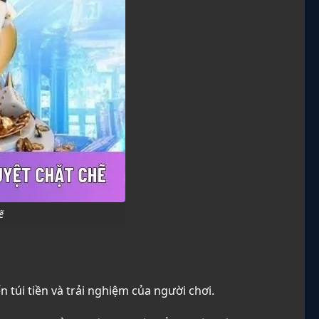
ẽ
n túi tiền và trải nghiệm của người chơi.