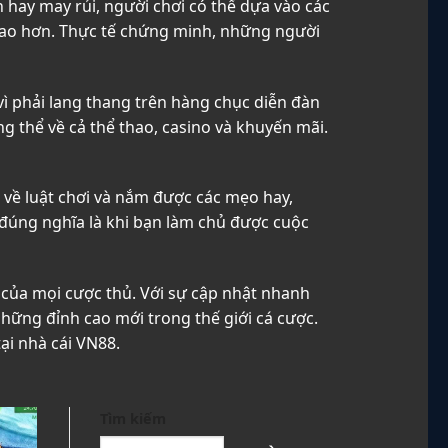
h hay may rủi, người chơi có thể dựa vào các
 cao hơn. Thực tế chứng minh, những người
 vì phải lang thang trên hàng chục diễn đàn
g thể về cả thể thao, casino và khuyến mãi.
u về luật chơi và nắm được các mẹo hay,
rí đúng nghĩa là khi bạn làm chủ được cuộc
 của mọi cược thủ. Với sự cập nhật nhanh
những đỉnh cao mới trong thế giới cá cược.
ại nhà cái VN88.
Tìm kiếm