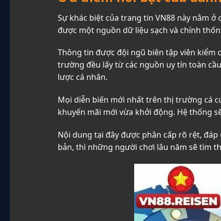
Sự khác biệt của trang tin VN88 này nằm ở c
được một nguồn dữ liệu sạch và chính thống 
Thông tin được đội ngũ biên tập viên kiểm c
trường đều lấy từ các nguồn uy tín toàn cầ
lược cá nhân.
Mọi diễn biến mới nhất trên thị trường cá c
khuyến mãi mới vừa khởi động. Hệ thống sẽ 
Nội dung tại đây được phân cấp rõ rệt, đáp
bản, thì những người chơi lâu năm sẽ tìm th