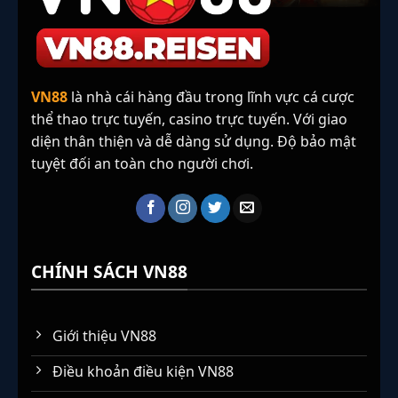
VN88
là nhà cái hàng đầu trong lĩnh vực cá cược
thể thao trực tuyến, casino trực tuyến. Với giao
diện thân thiện và dễ dàng sử dụng. Độ bảo mật
tuyệt đối an toàn cho người chơi.
CHÍNH SÁCH VN88
Giới thiệu VN88
Điều khoản điều kiện VN88