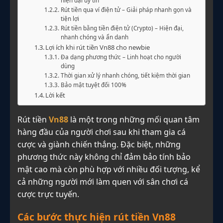
hiện đại uy tín
Rút tiền qua ví điện tử – Giải pháp nhanh gọn và
tiện lợi
Rút tiền bằng tiền điện tử (Crypto) – Hiện đại,
nhanh chóng và ẩn danh
Lợi ích khi rút tiền Vn88 cho newbie
Đa dạng phương thức – Linh hoạt cho người
dùng
Thời gian xử lý nhanh chóng, tiết kiệm thời gian
Bảo mật tuyệt đối 100%
Lời kết
Rút tiền
Vn88
là một trong những mối quan tâm
hàng đầu của người chơi sau khi tham gia cá
cược và giành chiến thắng. Đặc biệt, những
phương thức này không chỉ đảm bảo tính bảo
mật cao mà còn phù hợp với nhiều đối tượng, kể
cả những người mới làm quen với sân chơi cá
cược trực tuyến.
Các bước thực hiện rút tiền Vn88