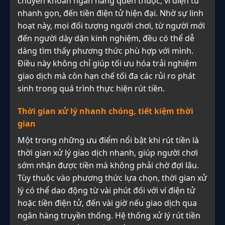
chuyển khoản ngân hàng quen thuộc, ví điện tử
nhanh gọn, đến tiền điện tử hiện đại. Nhờ sự linh
hoạt này, mọi đối tượng người chơi, từ người mới
đến người dày dặn kinh nghiệm, đều có thể dễ
dàng tìm thấy phương thức phù hợp với mình.
Điều này không chỉ giúp tối ưu hóa trải nghiệm
giao dịch mà còn hạn chế tối đa các rủi ro phát
sinh trong quá trình thực hiện rút tiền.
Thời gian xử lý nhanh chóng, tiết kiệm thời
gian
Một trong những ưu điểm nổi bật khi rút tiền là
thời gian xử lý giao dịch nhanh, giúp người chơi
sớm nhận được tiền mà không phải chờ đợi lâu.
Tùy thuộc vào phương thức lựa chọn, thời gian xử
lý có thể dao động từ vài phút đối với ví điện tử
hoặc tiền điện tử, đến vài giờ nếu giao dịch qua
ngân hàng truyền thống. Hệ thống xử lý rút tiền