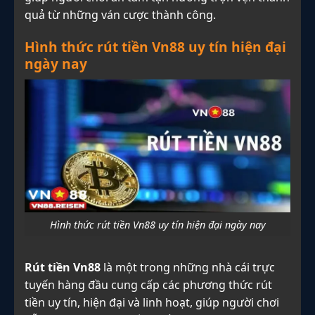
quả từ những ván cược thành công.
Hình thức rút tiền Vn88 uy tín hiện đại
ngày nay
Hình thức rút tiền Vn88 uy tín hiện đại ngày nay
Rút tiền Vn88
là một trong những nhà cái trực
tuyến hàng đầu cung cấp các phương thức rút
tiền uy tín, hiện đại và linh hoạt, giúp người chơi