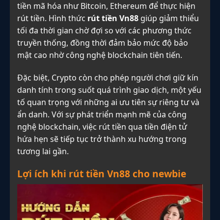
tiền mã hóa như Bitcoin, Ethereum để thực hiện
rút tiền. Hình thức
rút tiền Vn88
giúp giảm thiểu
tối đa thời gian chờ đợi so với các phương thức
truyền thống, đồng thời đảm bảo mức độ bảo
mật cao nhờ công nghệ blockchain tiên tiến.
Đặc biệt, Crypto còn cho phép người chơi giữ kín
danh tính trong suốt quá trình giao dịch, một yếu
tố quan trọng với những ai ưu tiên sự riêng tư và
ẩn danh. Với sự phát triển mạnh mẽ của công
nghệ blockchain, việc rút tiền qua tiền điện tử
hứa hẹn sẽ tiếp tục trở thành xu hướng trong
tương lai gần.
Lợi ích khi rút tiền Vn88 cho newbie