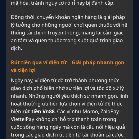
mã hóa, tránh nguy cơ rò rỉ hay bị đánh cắp.
Đồng thời, chuyển khoản ngân hàng là giải pháp
lý tưởng cho những người chơi quen thuộc với hệ
thống tài chính truyền thống, mang lại cảm giác
an tâm và quen thuộc trong suốt quá trình giao
dịch.
Rút tiền qua ví điện tử – Giải pháp nhanh gọn
và tiện lợi
Ngày nay, ví điện tử đã trở thành phương thức
giao dịch phổ biến nhờ sự tiện lợi và tốc độ xử lý
nhanh. Những người yêu thích sự nhanh gọn, linh
hoạt thường ưu tiên lựa chọn ví điện tử để thực
hiện
rút tiền Vn88
. Các ví như Momo, ZaloPay,
ViettelPay không chỉ hỗ trợ thanh toán trong
cuộc sống hàng ngày mà còn là cầu nối hiệu quả
trong các giao dịch rút tiền từ tài khoản cá cược.