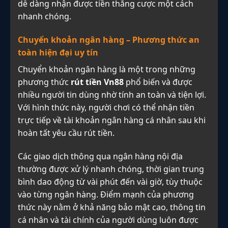
dễ dàng nhận được tiền thắng cược một cách
nhanh chóng.
Chuyển khoản ngân hàng – Phương thức an
toàn hiện đại uy tín
Chuyển khoản ngân hàng là một trong những
phương thức
rút tiền Vn88
phổ biến và được
nhiều người tin dùng nhờ tính an toàn và tiện lợi.
Với hình thức này, người chơi có thể nhận tiền
trực tiếp về tài khoản ngân hàng cá nhân sau khi
hoàn tất yêu cầu rút tiền.
Các giao dịch thông qua ngân hàng nội địa
thường được xử lý nhanh chóng, thời gian trung
bình dao động từ vài phút đến vài giờ, tùy thuộc
vào từng ngân hàng. Điểm mạnh của phương
thức này nằm ở khả năng bảo mật cao, thông tin
cá nhân và tài chính của người dùng luôn được