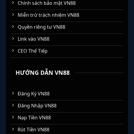
Chính sách bảo mật VN88
Miễn trừ trách nhiệm VN88
Quyền riêng tư VN88
Link vào VN88
CEO Thế Tiếp
HƯỚNG DẪN VN88
Đăng Ký VN88
Đăng Nhập VN88
Nạp Tiền VN88
Rút Tiền VN88