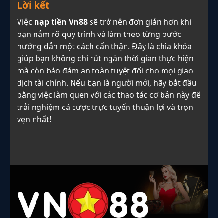
Lời kết
Việc
nạp tiền Vn88
sẽ trở nên đơn giản hơn khi
bạn nắm rõ quy trình và làm theo từng bước
hướng dẫn một cách cẩn thận. Đây là chìa khóa
giúp bạn không chỉ rút ngắn thời gian thực hiện
mà còn bảo đảm an toàn tuyệt đối cho mọi giao
dịch tài chính. Nếu bạn là người mới, hãy bắt đầu
bằng việc làm quen với các thao tác cơ bản này để
trải nghiệm cá cược trực tuyến thuận lợi và trọn
vẹn nhất!