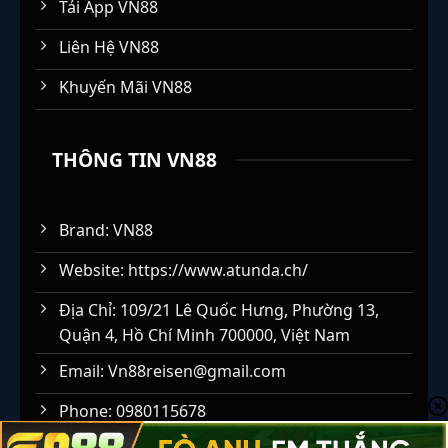
Tải App VN88
Liên Hệ VN88
Khuyến Mãi VN88
THÔNG TIN VN88
Brand: VN88
Website: https://www.atunda.ch/
Địa Chỉ: 109/21 Lê Quốc Hưng, Phường 13,
Quận 4, Hồ Chí Minh 700000, Việt Nam
Email:
Vn88reisen@gmail.com
Phone: 0980115678