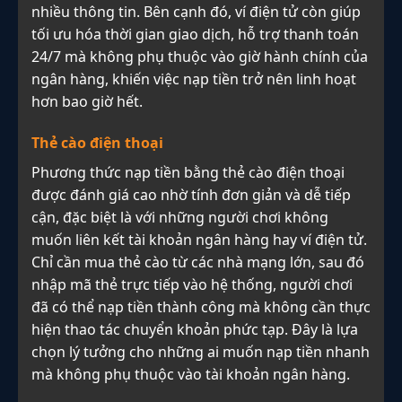
nhiều thông tin. Bên cạnh đó, ví điện tử còn giúp
tối ưu hóa thời gian giao dịch, hỗ trợ thanh toán
24/7 mà không phụ thuộc vào giờ hành chính của
ngân hàng, khiến việc nạp tiền trở nên linh hoạt
hơn bao giờ hết.
Thẻ cào điện thoại
Phương thức nạp tiền bằng thẻ cào điện thoại
được đánh giá cao nhờ tính đơn giản và dễ tiếp
cận, đặc biệt là với những người chơi không
muốn liên kết tài khoản ngân hàng hay ví điện tử.
Chỉ cần mua thẻ cào từ các nhà mạng lớn, sau đó
nhập mã thẻ trực tiếp vào hệ thống, người chơi
đã có thể nạp tiền thành công mà không cần thực
hiện thao tác chuyển khoản phức tạp. Đây là lựa
chọn lý tưởng cho những ai muốn nạp tiền nhanh
mà không phụ thuộc vào tài khoản ngân hàng.