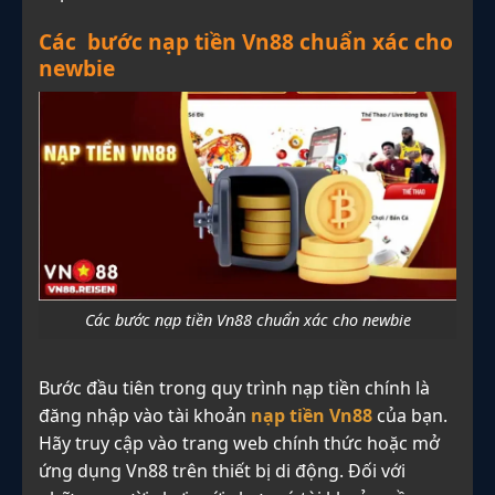
Các bước nạp tiền Vn88 chuẩn xác cho
newbie
Các bước nạp tiền Vn88 chuẩn xác cho newbie
Bước đầu tiên trong quy trình nạp tiền chính là
đăng nhập vào tài khoản
nạp tiền Vn88
của bạn.
Hãy truy cập vào trang web chính thức hoặc mở
ứng dụng Vn88 trên thiết bị di động. Đối với