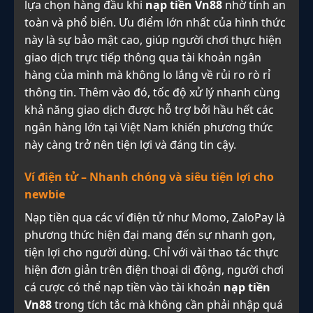
lựa chọn hàng đầu khi
nạp tiền Vn88
nhờ tính an
toàn và phổ biến. Ưu điểm lớn nhất của hình thức
này là sự bảo mật cao, giúp người chơi thực hiện
giao dịch trực tiếp thông qua tài khoản ngân
hàng của mình mà không lo lắng về rủi ro rò rỉ
thông tin. Thêm vào đó, tốc độ xử lý nhanh cùng
khả năng giao dịch được hỗ trợ bởi hầu hết các
ngân hàng lớn tại Việt Nam khiến phương thức
này càng trở nên tiện lợi và đáng tin cậy.
Ví điện tử – Nhanh chóng và siêu tiện lợi cho
newbie
Nạp tiền qua các ví điện tử như Momo, ZaloPay là
phương thức hiện đại mang đến sự nhanh gọn,
tiện lợi cho người dùng. Chỉ với vài thao tác thực
hiện đơn giản trên điện thoại di động, người chơi
cá cược có thể nạp tiền vào tài khoản
nạp tiền
Vn88
trong tích tắc mà không cần phải nhập quá