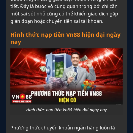
tiết. Đây là bước vô cùng quan trọng bởi chỉ cần
một sai sót nhỏ cũng có thể khiến giao dịch gặp
gián đoạn hoặc chuyển tiền sai tài khoản.
Hình thức nạp tiền Vn88 hiện đại ngày
nay
Hình thức nạp tiền Vn88 hiện đại ngày nay
Phương thức chuyển khoản ngân hàng luôn là