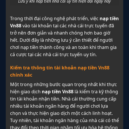
Lưu ý khi nạp tiền nhà cái uy tín hiện đại ngày nay
Trong thời đại công nghệ phát triển, việc
nạp tiền
Vn88
vào tài khoản tại các nhà cái trực tuyến đã
trở nên đơn giản và nhanh chóng hơn bao giờ
hết. Dưới đây là những lưu ý cần thiết để người
chơi nạp tiền thành công và an toàn khi tham gia
cá cược tại các nhà cái trực tuyến uy tín.
Kiểm tra thông tin tài khoản nạp tiền Vn88
chính xác
Một trong những bước quan trọng nhất khi thực
hiện giao dịch
nạp tiền Vn88
là kiểm tra kỹ thông
tin tài khoản nhận tiền. Nhà cái thường cung cấp
nhiều tài khoản ngân hàng để người chơi lựa
chọn và thực hiện giao dịch một cách linh hoạt.
Tuy nhiên, tài khoản ngân hàng của nhà cái có thể
thay đổi theo thời gian nhằm tối ưu hóa hệ thống