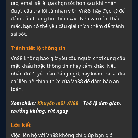
tạp, email sẽ là lựa chọn tốt hơn sau khi nhận
được câu trả lời từ nhân viên Vn88, hãy đọc kỹ để
đảm bảo thông tin chính xác. Nếu vẫn còn thắc
mắc, bạn có thể yêu cầu giải thích thêm để tránh
sai sót.
Tránh tiết lộ thông tin
Vn88 không bao giờ yêu cầu người chơi cung cấp
mật khẩu hoặc thông tin nhạy cảm khác. Nếu
nhận được yêu cầu đáng ngờ, hãy kiểm tra lại địa
chỉ liên hệ chính thức của Vn88 để đảm bảo an
toàn.
Xem thêm:
Khuyến mãi VN88
– Thể lệ đơn giản,
thưởng khủng, rút ngay
Lời kết
Việc liên hệ với Vn88 không chỉ giúp bạn giải