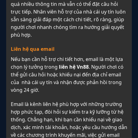
quá nhiều thông tin mà vẫn có thể đặt câu hỏi
trực tiếp. Nhân viên hỗ trợ của nhà cái uy tín luôn
sẵn sàng giải đáp một cách chi tiết, rõ ràng, giúp
người chơi nhanh chóng tìm ra hướng giải quyết
phù hợp.
Liên hệ qua email
Nếu bạn cần hỗ trợ chi tiết hơn, email là một lựa
chọn lý tưởng trong
liên hệ Vn88
. Người chơi có
thể gửi câu hỏi hoặc khiếu nại đến địa chỉ email
của nhà cái uy tín và nhận được phản hồi trong
vòng 24 giờ.
Email là kênh liên hệ phù hợp với những trường
hợp phức tạp, đòi hỏi sự kiểm tra kỹ lưỡng từ hệ
thống. Chẳng hạn, khi bạn cần khiếu nại về giao
dịch, xác minh tài khoản, hoặc yêu cầu hướng dẫn
về các chương trình khuyến mãi, việc gửi email