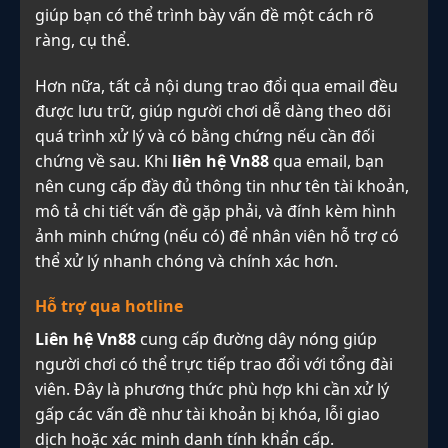
giúp bạn có thể trình bày vấn đề một cách rõ
ràng, cụ thể.
Hơn nữa, tất cả nội dung trao đổi qua email đều
được lưu trữ, giúp người chơi dễ dàng theo dõi
quá trình xử lý và có bằng chứng nếu cần đối
chứng về sau. Khi
liên hệ Vn88
qua email, bạn
nên cung cấp đầy đủ thông tin như tên tài khoản,
mô tả chi tiết vấn đề gặp phải, và đính kèm hình
ảnh minh chứng (nếu có) để nhân viên hỗ trợ có
thể xử lý nhanh chóng và chính xác hơn.
Hỗ trợ qua hotline
Liên hệ Vn88
cung cấp đường dây nóng giúp
người chơi có thể trực tiếp trao đổi với tổng đài
viên. Đây là phương thức phù hợp khi cần xử lý
gấp các vấn đề như tài khoản bị khóa, lỗi giao
dịch hoặc xác minh danh tính khẩn cấp.