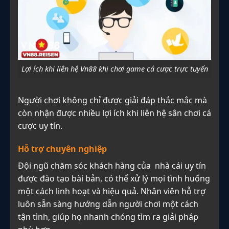
Lợi ích khi liên hệ Vn88 khi chơi game cá cược trực tuyến
Người chơi không chỉ được giải đáp thắc mắc mà
còn nhận được nhiều lợi ích khi liên hệ sân chơi cá
cược uy tín.
Hỗ trợ chuyên nghiệp
Đội ngũ chăm sóc khách hàng của nhà cái uy tín
được đào tạo bài bản, có thể xử lý mọi tình huống
một cách linh hoạt và hiệu quả. Nhân viên hỗ trợ
luôn sẵn sàng hướng dẫn người chơi một cách
tận tình, giúp họ nhanh chóng tìm ra giải pháp