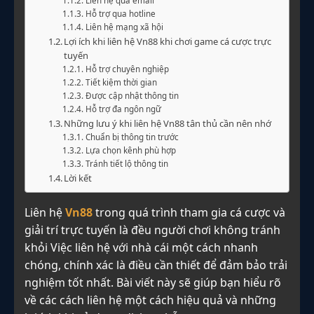
Liên hệ qua email
Hỗ trợ qua hotline
Liên hệ mạng xã hội
Lợi ích khi liên hệ Vn88 khi chơi game cá cược trực
tuyến
Hỗ trợ chuyên nghiệp
Tiết kiệm thời gian
Được cập nhật thông tin
Hỗ trợ đa ngôn ngữ
Những lưu ý khi liên hệ Vn88 tân thủ cần nên nhớ
Chuẩn bị thông tin trước
Lựa chọn kênh phù hợp
Tránh tiết lộ thông tin
Lời kết
Liên hệ
Vn88
trong quá trình tham gia cá cược và
giải trí trực tuyến là đều người chơi không tránh
khỏi Việc liên hệ với nhà cái một cách nhanh
chóng, chính xác là điều cần thiết để đảm bảo trải
nghiệm tốt nhất. Bài viết này sẽ giúp bạn hiểu rõ
về các cách liên hệ một cách hiệu quả và những