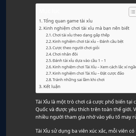
Mục lục
Tổng quan game tài xỉu
Kinh nghiệm chơi tài xỉu mà bạn nên biết
Chơi tài xỉu theo dạng gấp thếp
Kinh nghiệm chơi tài xỉu – Đánh cầu bệt
Cược theo người chơi giỏi
Chơi nhân đôi
Đánh tài xỉu dựa vào cầu 1 – 1
Kinh nghiệm chơi Tài Xỉu – Xem cách lắc xí ngầ
Kinh nghiệm chơi Tài Xỉu – Đặt cược đảo
Tránh những sai lầm khi chơi
Kết luận
Tài Xỉu là một trò chơi cá cược phổ biến tạ
Quốc và được yêu thích trên toàn thế giới. V
nhiều người tham gia nhờ vào yếu tố may rủi
Tài Xỉu sử dụng ba viên xúc xắc, mỗi viên có