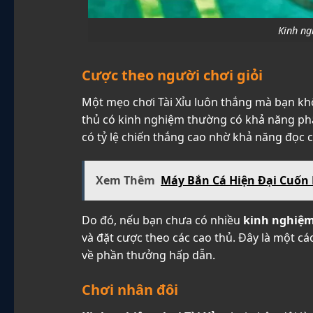
Kinh ng
Cược theo người chơi giỏi
Một mẹo chơi Tài Xỉu luôn thắng mà bạn kh
thủ có kinh nghiệm thường có khả năng phâ
có tỷ lệ chiến thắng cao nhờ khả năng đọc 
Xem Thêm
Máy Bắn Cá Hiện Đại Cuốn
Do đó, nếu bạn chưa có nhiều
kinh nghiệm 
và đặt cược theo các cao thủ. Đây là một cá
về phần thưởng hấp dẫn.
Chơi nhân đôi