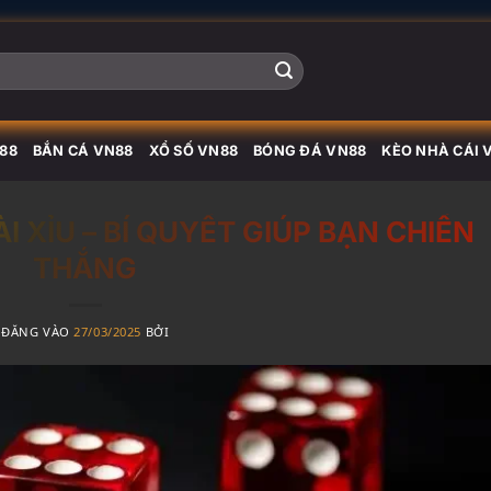
88
BẮN CÁ VN88
XỔ SỐ VN88
BÓNG ĐÁ VN88
KÈO NHÀ CÁI 
I XỈU – BÍ QUYẾT GIÚP BẠN CHIẾN
THẮNG
ĐĂNG VÀO
27/03/2025
BỞI