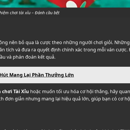
hiệm chơi tài xỉu – Đánh cầu bệt
ông nên bỏ qua là cược theo những người chơi giỏi. Những
n tích và đưa ra quyết định chính xác trong mỗi ván cược.
cầu và phán đoán kết quả.
 Hút Mang Lại Phần Thưởng Lớn
chơi Tài Xỉu
hoặc muốn tối ưu hóa cơ hội thắng, hãy quan
ch đơn giản nhưng mang lại hiệu quả lớn, giúp bạn có cơ hộ