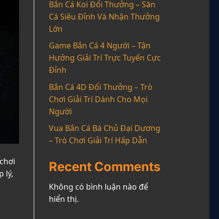
Bắn Cá Koi Đổi Thưởng – Săn
Cá Siêu Đỉnh Và Nhận Thưởng
Lớn
Game Bắn Cá 4 Người – Tận
Hưởng Giải Trí Trực Tuyến Cực
Đỉnh
Bắn Cá 4D Đổi Thưởng – Trò
Chơi Giải Trí Dành Cho Mọi
Người
Vua Bắn Cá Bá Chủ Đại Dương
– Trò Chơi Giải Trí Hấp Dẫn
 chơi
Recent Comments
 lý,
Không có bình luận nào để
hiển thị.