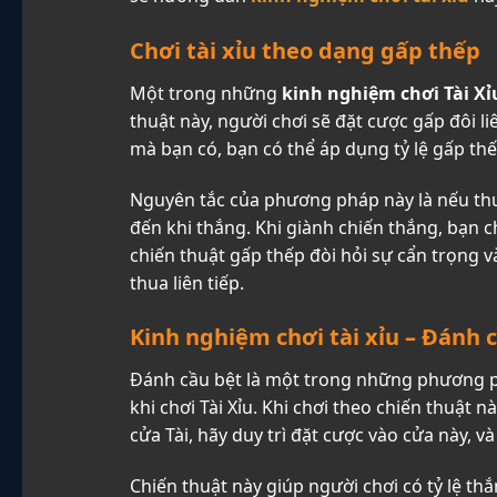
Chơi tài xỉu theo dạng gấp thếp
Một trong những
kinh nghiệm chơi Tài Xỉ
thuật này, người chơi sẽ đặt cược gấp đôi li
mà bạn có, bạn có thể áp dụng tỷ lệ gấp thế
Nguyên tắc của phương pháp này là nếu thu
đến khi thắng. Khi giành chiến thắng, bạn ch
chiến thuật gấp thếp đòi hỏi sự cẩn trọng 
thua liên tiếp.
Kinh nghiệm chơi tài xỉu – Đánh 
Đánh cầu bệt là một trong những phương p
khi chơi Tài Xỉu. Khi chơi theo chiến thuật 
cửa Tài, hãy duy trì đặt cược vào cửa này, 
Chiến thuật này giúp người chơi có tỷ lệ th