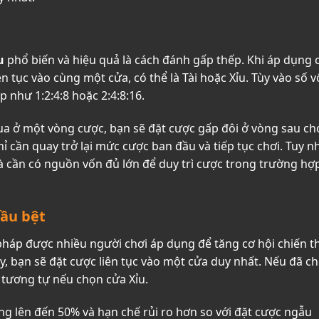
u
phổ biến và hiệu quả là cách đánh gấp thếp. Khi áp dụng 
ên tục vào cùng một cửa, có thể là Tài hoặc Xỉu. Tùy vào số 
p như 1:2:4:8 hoặc 2:4:8:16.
a ở một vòng cược, bạn sẽ đặt cược gấp đôi ở vòng sau ch
ỉ cần quay trở lại mức cược ban đầu và tiếp tục chơi. Tuy n
và cần có nguồn vốn đủ lớn để duy trì cược trong trường hợ
cầu bệt
háp được nhiều người chơi áp dụng để tăng cơ hội chiến t
này, bạn sẽ đặt cược liên tục vào một cửa duy nhất. Nếu đã c
và tương tự nếu chọn cửa Xỉu.
ắng lên đến 50% và hạn chế rủi ro hơn so với đặt cược ngẫu