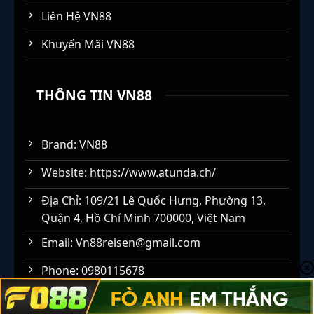
Liên Hệ VN88
Khuyến Mãi VN88
THÔNG TIN VN88
Brand: VN88
Website: https://www.atunda.ch/
Địa Chỉ: 109/21 Lê Quốc Hưng, Phường 13,
Quận 4, Hồ Chí Minh 700000, Việt Nam
Email:
Vn88reisen@gmail.com
Phone: 0980115678
Hastag: #VN88 #VN_88 #vn88reisen