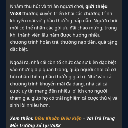
Nhằm thu hút và tri ân người chơi,
giới thiệu
Vn88
thường xuyên triển khai các chương trình
khuyến mãi với phần thưởng hấp dẫn. Người chơi
mới có thể nhận các gói ưu đãi chào mừng, trong
khi thành viên lâu năm được hưởng nhiều
chương trình hoàn trả, thưởng nạp tiền, quà tặng
đặc biệt.
Ngoài ra, nhà cái còn tổ chức các sự kiện đặc biệt
vào những dịp quan trọng, giúp người chơi có cơ
hội nhận thêm phần thưởng giá trị. Nhờ vào các
chương trình khuyến mãi đa dạng, nhà cái cá
cược uy tín mang đến nhiều lợi ích cho người
tham gia, giúp họ có trải nghiệm cá cược thú vị và
sinh lời nhiều hơn.
Xem thêm:
Điều Khoản Điều Kiện
– Vai Trò Trong
Môi Trường Số Tại Vn88