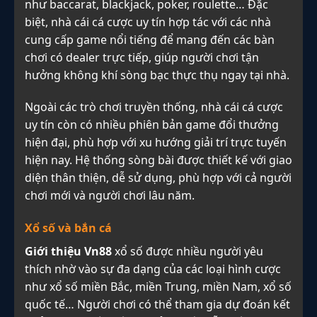
như baccarat, blackjack, poker, roulette… Đặc
biệt, nhà cái cá cược uy tín hợp tác với các nhà
cung cấp game nổi tiếng để mang đến các bàn
chơi có dealer trực tiếp, giúp người chơi tận
hưởng không khí sòng bạc thực thụ ngay tại nhà.
Ngoài các trò chơi truyền thống, nhà cái cá cược
uy tín còn có nhiều phiên bản game đổi thưởng
hiện đại, phù hợp với xu hướng giải trí trực tuyến
hiện nay. Hệ thống sòng bài được thiết kế với giao
diện thân thiện, dễ sử dụng, phù hợp với cả người
chơi mới và người chơi lâu năm.
Xổ số và bắn cá
Giới thiệu Vn88
xổ số được nhiều người yêu
thích nhờ vào sự đa dạng của các loại hình cược
như xổ số miền Bắc, miền Trung, miền Nam, xổ số
quốc tế… Người chơi có thể tham gia dự đoán kết