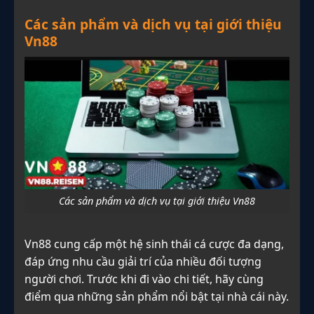
Các sản phẩm và dịch vụ tại giới thiệu
Vn88
Các sản phẩm và dịch vụ tại giới thiệu Vn88
Vn88 cung cấp một hệ sinh thái cá cược đa dạng,
đáp ứng nhu cầu giải trí của nhiều đối tượng
người chơi. Trước khi đi vào chi tiết, hãy cùng
điểm qua những sản phẩm nổi bật tại nhà cái này.