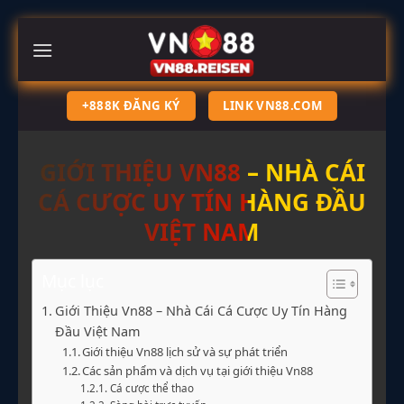
Bỏ
qua
nội
dung
+888K ĐĂNG KÝ
LINK VN88.COM
GIỚI THIỆU VN88 – NHÀ CÁI
CÁ CƯỢC UY TÍN HÀNG ĐẦU
VIỆT NAM
Mục lục
Giới Thiệu Vn88 – Nhà Cái Cá Cược Uy Tín Hàng
Đầu Việt Nam
Giới thiệu Vn88 lịch sử và sự phát triển
Các sản phẩm và dịch vụ tại giới thiệu Vn88
Cá cược thể thao