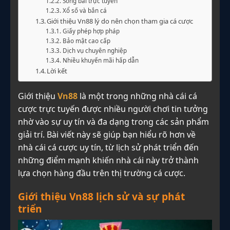
Sòng bài trực tuyến
Xổ số và bắn cá
Giới thiệu Vn88 lý do nên chọn tham gia cá cược
Giấy phép hợp pháp
Bảo mật cao cấp
Dịch vụ chuyên nghiệp
Nhiều khuyến mãi hấp dẫn
Lời kết
Giới thiệu
Vn88
là một trong những nhà cái cá
cược trực tuyến được nhiều người chơi tin tưởng
nhờ vào sự uy tín và đa dạng trong các sản phẩm
giải trí. Bài viết này sẽ giúp bạn hiểu rõ hơn về
nhà cái cá cược uy tín, từ lịch sử phát triển đến
những điểm mạnh khiến nhà cái này trở thành
lựa chọn hàng đầu trên thị trường cá cược.
Giới thiệu Vn88 lịch sử và sự phát
triển