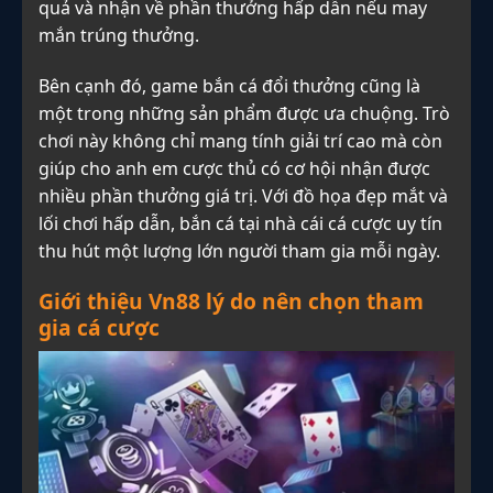
quả và nhận về phần thưởng hấp dẫn nếu may
mắn trúng thưởng.
Bên cạnh đó, game bắn cá đổi thưởng cũng là
một trong những sản phẩm được ưa chuộng. Trò
chơi này không chỉ mang tính giải trí cao mà còn
giúp cho anh em cược thủ có cơ hội nhận được
nhiều phần thưởng giá trị. Với đồ họa đẹp mắt và
lối chơi hấp dẫn, bắn cá tại nhà cái cá cược uy tín
thu hút một lượng lớn người tham gia mỗi ngày.
Giới thiệu Vn88 lý do nên chọn tham
gia cá cược