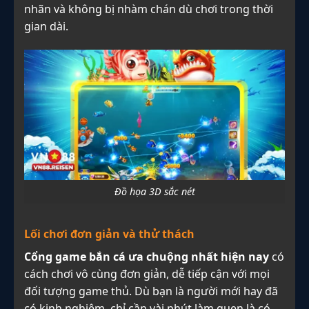
nhãn và không bị nhàm chán dù chơi trong thời
gian dài.
Đồ họa 3D sắc nét
Lối chơi đơn giản và thử thách
Cổng game bắn cá ưa chuộng nhất hiện nay
có
cách chơi vô cùng đơn giản, dễ tiếp cận với mọi
đối tượng game thủ. Dù bạn là người mới hay đã
có kinh nghiệm, chỉ cần vài phút làm quen là có