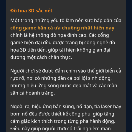
Đồ họa 3D sắc nét
Một trong những yếu tố làm nên sức hấp dẫn của
cổng game bắn cá ưa chuộng nhất hiện nay
chính là hệ thống đồ họa đỉnh cao. Các cổng
game hiện đại đều được trang bị công nghệ đồ
họa 3D tiên tiến, giúp tái hiện không gian đại
dương một cách chân thực.
Người chơi sẽ được đắm chìm vào thế giới biển cả
rực rỡ, nơi có những đàn cá bơi lội sinh động,
những hiệu ứng sóng nước đẹp mắt và các màn
săn cá hoành tráng.
Ngoài ra, hiệu ứng bắn súng, nổ đạn, tia laser hay
bom nổ đều được thiết kế công phu, giúp tăng
cảm giác kích thích trong từng pha hành động.
Điều này giúp người chơi có trải nghiệm mãn