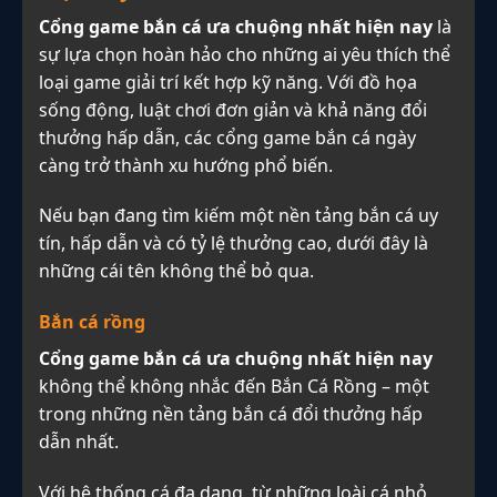
Cổng game bắn cá ưa chuộng nhất hiện nay
là
sự lựa chọn hoàn hảo cho những ai yêu thích thể
loại game giải trí kết hợp kỹ năng. Với đồ họa
sống động, luật chơi đơn giản và khả năng đổi
thưởng hấp dẫn, các cổng game bắn cá ngày
càng trở thành xu hướng phổ biến.
Nếu bạn đang tìm kiếm một nền tảng bắn cá uy
tín, hấp dẫn và có tỷ lệ thưởng cao, dưới đây là
những cái tên không thể bỏ qua.
Bắn cá rồng
Cổng game bắn cá ưa chuộng nhất hiện nay
không thể không nhắc đến Bắn Cá Rồng – một
trong những nền tảng bắn cá đổi thưởng hấp
dẫn nhất.
Với hệ thống cá đa dạng, từ những loài cá nhỏ