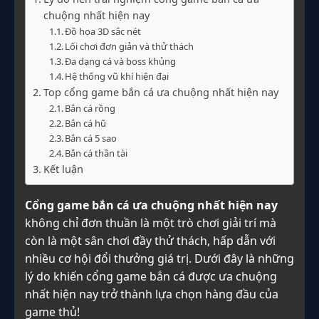
chuộng nhất hiện nay
Đồ họa 3D sắc nét
Lối chơi đơn giản và thử thách
Đa dạng cá và boss khủng
Hệ thống vũ khí hiện đại
Top cổng game bắn cá ưa chuộng nhất hiện nay
Bắn cá rồng
Bắn cá hũ
Bắn cá 5 sao
Bắn cá thần tài
Kết luận
Cổng game bắn cá ưa chuộng nhất hiện nay
không chỉ đơn thuần là một trò chơi giải trí mà
còn là một sân chơi đầy thử thách, hấp dẫn với
nhiều cơ hội đổi thưởng giá trị. Dưới đây là những
lý do khiến cổng game bắn cá được ưa chuộng
nhất hiện nay trở thành lựa chọn hàng đầu của
game thủ!