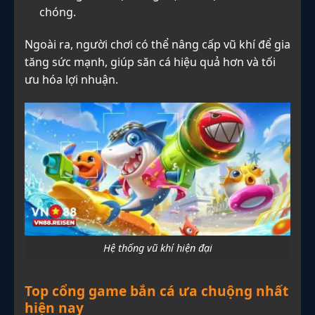
chóng.
Ngoài ra, người chơi có thể nâng cấp vũ khí để gia
tăng sức mạnh, giúp săn cá hiệu quả hơn và tối
ưu hóa lợi nhuận.
Hệ thống vũ khí hiện đại
Top cổng game bắn cá ưa chuộng nhất
hiện nay