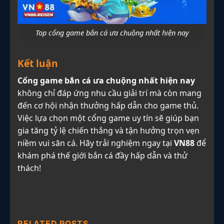
Top cổng game bắn cá ưa chuộng nhất hiện nay
Kết luận
Cổng game bắn cá ưa chuộng nhất hiện nay
không chỉ đáp ứng nhu cầu giải trí mà còn mang
đến cơ hội nhận thưởng hấp dẫn cho game thủ.
Việc lựa chọn một cổng game uy tín sẽ giúp bạn
gia tăng tỷ lệ chiến thắng và tận hưởng trọn vẹn
niềm vui săn cá. Hãy trải nghiệm ngay tại
VN88
để
khám phá thế giới bắn cá đầy hấp dẫn và thử
thách!
RELATED POSTS