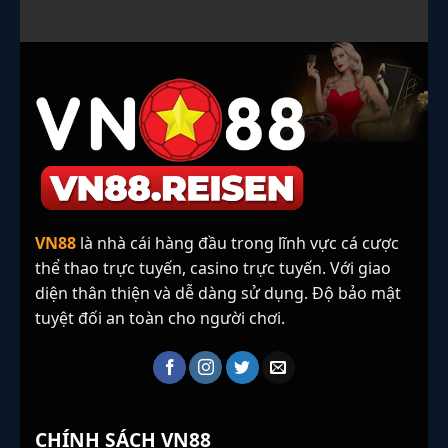
VN88
là nhà cái hàng đầu trong lĩnh vực cá cược
thể thao trực tuyến, casino trực tuyến. Với giao
diện thân thiện và dễ dàng sử dụng. Độ bảo mật
tuyệt đối an toàn cho người chơi.
CHÍNH SÁCH VN88