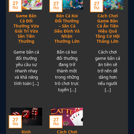
27
27
27
Th3
Th3
Th3
Game Bắn
Bắn Cá Koi
Cách Chơi
Cá Đổi
Đổi Thưởng
Game Bắn
Thưởng Vừa
– Săn Cá
Cá Ăn Tiền
Giải Trí Vừa
Siêu Đỉnh Và
Hiệu Quả
Săn Tiền
Nhận
Tăng Cơ Hội
Thưởng
Thưởng Lớn
Thắng Lớn
Game bắn cá
Bắn cá koi
Cách chơi
đổi thưởng
đổi thưởng
game bắn cá
yêu cầu sự
đang trở
ăn tiền sẽ
nhanh nhạy
thành một
trở nên dễ
và khả năng
trong những
dàng hơn
tính toán [...]
trò chơi trực
nếu người
tuyến [...]
[...]
27
27
Th3
Th3
Kinh
Cách Chơi