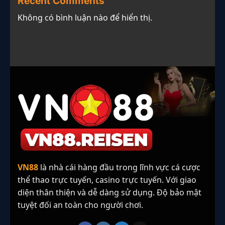
Recent Comments
Không có bình luận nào để hiển thị.
VN88
là nhà cái hàng đầu trong lĩnh vực cá cược
thể thao trực tuyến, casino trực tuyến. Với giao
diện thân thiện và dễ dàng sử dụng. Độ bảo mật
tuyệt đối an toàn cho người chơi.