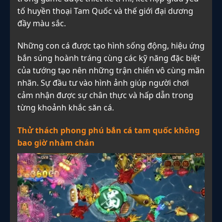
tố huyền thoại Tam Quốc và thế giới đại dương
đầy màu sắc.
Những con cá được tạo hình sống động, hiệu ứng
bắn súng hoành tráng cùng các kỹ năng đặc biệt
của tướng tạo nên những trận chiến vô cùng mãn
nhãn. Sự đầu tư vào hình ảnh giúp người chơi
cảm nhận được sự chân thực và hấp dẫn trong
từng khoảnh khắc săn cá.
Thử thách phong phú bắn cá tam quốc không
bao giờ nhàm chán