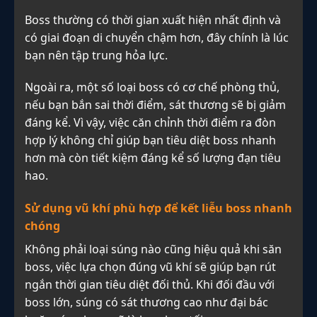
Boss thường có thời gian xuất hiện nhất định và
có giai đoạn di chuyển chậm hơn, đây chính là lúc
bạn nên tập trung hỏa lực.
Ngoài ra, một số loại boss có cơ chế phòng thủ,
nếu bạn bắn sai thời điểm, sát thương sẽ bị giảm
đáng kể. Vì vậy, việc căn chỉnh thời điểm ra đòn
hợp lý không chỉ giúp bạn tiêu diệt boss nhanh
hơn mà còn tiết kiệm đáng kể số lượng đạn tiêu
hao.
Sử dụng vũ khí phù hợp để kết liễu boss nhanh
chóng
Không phải loại súng nào cũng hiệu quả khi săn
boss, việc lựa chọn đúng vũ khí sẽ giúp bạn rút
ngắn thời gian tiêu diệt đối thủ. Khi đối đầu với
boss lớn, súng có sát thương cao như đại bác