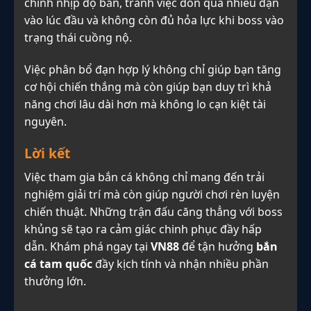
chỉnh nhịp độ bắn, tránh việc dồn quá nhiều đạn
vào lúc đầu và không còn đủ hỏa lực khi boss vào
trạng thái cuồng nộ.
Việc phân bổ đạn hợp lý không chỉ giúp bạn tăng
cơ hội chiến thắng mà còn giúp bạn duy trì khả
năng chơi lâu dài hơn mà không lo cạn kiệt tài
nguyên.
Lời kết
Việc tham gia bắn cá không chỉ mang đến trải
nghiệm giải trí mà còn giúp người chơi rèn luyện
chiến thuật. Những trận đấu căng thẳng với boss
khủng sẽ tạo ra cảm giác chinh phục đầy hấp
dẫn. Khám phá ngay tại
VN88
để tận hưởng
bắn
cá tam quốc
đầy kịch tính và nhận nhiều phần
thưởng lớn.