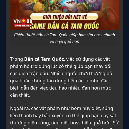
Chiến thuật bắn cá Tam Quốc giúp bạn săn boss nhanh
và hiệu quả hơn
Trong
Bắn cá Tam Quốc
, việc sử dụng các vật
phẩm hỗ trợ đúng lúc có thể giúp bạn thay đổi
cục diện trận đấu. Nhiều người chơi thường bỏ
qua hoặc không tận dụng hết các combo đặc
biệt, dẫn đến việc tiêu hao nhiều đạn hơn mức
cần thiết.
Ngoài ra, các vật phẩm như bom hủy diệt, súng
liên thanh hay bắn xuyên có thể giúp bạn gây sát
thương diện rộng, tiêu diệt boss hiệu quả hơn. Sử