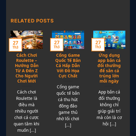
RELATED POSTS
27
27
27
Th3
Th3
Th3
Cách Chơi
Cổng Game
Ứng dụng
Roulette –
Quốc Tế Bắn
app bắn cá
Hướng Dẫn
Cá Hấp Dẫn
đổi thưởng
Từ A Đến Z
Với Đồ Họa
để săn cá
Cho Người
Cực Chất
trúng lớn
Chơi Mới
mỗi ngày
Cổng game
Cách chơi
App bắn cá
quốc tế bắn
Roulette là
đổi thưởng
cá thu hút
điều mà
không chỉ
đông đảo
nhiều người
giúp giải trí
game thủ
chơi cá cược
mà còn là cơ
nhờ lối chơi
quan tâm khi
hội [...]
[...]
muốn [...]