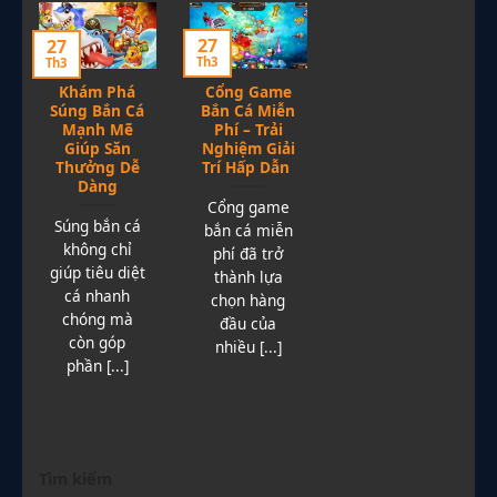
27
27
Th3
Th3
Khám Phá
Cổng Game
Súng Bắn Cá
Bắn Cá Miễn
Mạnh Mẽ
Phí – Trải
Giúp Săn
Nghiệm Giải
Thưởng Dễ
Trí Hấp Dẫn
Dàng
Cổng game
Súng bắn cá
bắn cá miễn
không chỉ
phí đã trở
giúp tiêu diệt
thành lựa
cá nhanh
chọn hàng
chóng mà
đầu của
còn góp
nhiều [...]
phần [...]
Tìm kiếm