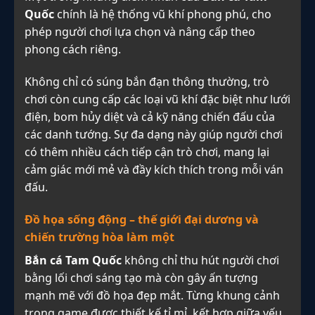
Quốc
chính là hệ thống vũ khí phong phú, cho
phép người chơi lựa chọn và nâng cấp theo
phong cách riêng.
Không chỉ có súng bắn đạn thông thường, trò
chơi còn cung cấp các loại vũ khí đặc biệt như lưới
điện, bom hủy diệt và cả kỹ năng chiến đấu của
các danh tướng. Sự đa dạng này giúp người chơi
có thêm nhiều cách tiếp cận trò chơi, mang lại
cảm giác mới mẻ và đầy kích thích trong mỗi ván
đấu.
Đồ họa sống động – thế giới đại dương và
chiến trường hòa làm một
Bắn cá Tam Quốc
không chỉ thu hút người chơi
bằng lối chơi sáng tạo mà còn gây ấn tượng
mạnh mẽ với đồ họa đẹp mắt. Từng khung cảnh
trong game được thiết kế tỉ mỉ, kết hợp giữa yếu